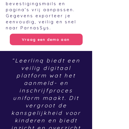
bevestigingsmails en
pagina's vrij aanpassen.
Gegevens exporteer je
eenvoudig, veilig en snel
naar ParnasSys.
Vraag een demo aan
“Leerlinq biedt een
veilig digitaal
platform wat het
aanmeld- en
inschrijfproces
uniform maakt. Dit
vergroot de
kansgelijkheid voor
kinderen en biedt
inzicht en overzicht