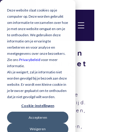
Cookie-instellingen
Deze website slaat cookies op je
computer op. Deze worden gebruikt
om informatie te verzamelen over hoe
je met onze website omgaat en om je
te onthouden. We gebruiken deze
informatie om je ervaring te
verbeteren en voor analyse en
Aanmelden en
meetgegevens over onze bezoekers.
Zie ons
Privacybeleid
voor meer
inschrijven met
informatie.
Leerlinq PO
Als je weigert, zal je informatie niet
worden gevolgd bij je bezoek aan deze
website. Er wordt een kleine cookie in
Het inschrijven en
je browser geplaatst om te onthouden
aanmelden van nieuwe
dat je niet gevolgd wilt worden.
leerlingen kost veel tijd.
Cookie-instellingen
Onvolledige formulieren,
Accepteren
handmatig overtypen,
onduidelijke processen,
Weigeren