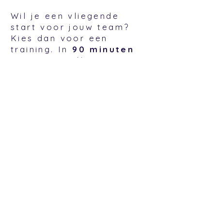
Wil je een vliegende
start voor jouw team?
Kies dan voor een
training. In
90 minuten
nemen we jullie stap
voor stap mee door het
aanmeld- en
inschrijfproces
in
Leerlinq PO. Samen
kijken we naar jullie
inrichting, beantwoorden
we vragen en zorgen we
dat jullie daarna
zelfstandig verder
kunnen.
Vliegende start onder
begeleiding van een
Leerlinq-specialist