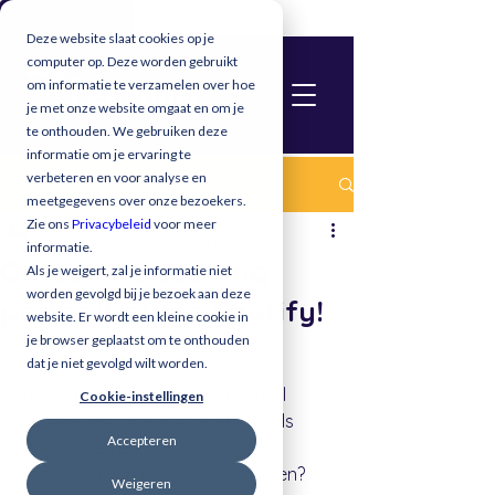
Cookie-instellingen
Deze website slaat cookies op je
computer op. Deze worden gebruikt
om informatie te verzamelen over hoe
je met onze website omgaat en om je
te onthouden. We gebruiken deze
informatie om je ervaring te
verbeteren en voor analyse en
Post
meetgegevens over onze bezoekers.
Leerlinq
Zie ons
Privacybeleid
voor meer
11 okt 2023
1 minuten om te lezen
informatie.
Ontdek de Leerlinq
Als je weigert, zal je informatie niet
worden gevolgd bij je bezoek aan deze
podcast nu op Spotify!
website. Er wordt een kleine cookie in
je browser geplaatst om te onthouden
Bijgewerkt op:
23 okt 2023
dat je niet gevolgd wilt worden.
Tips om te beginnen met digitaal 
Cookie-instellingen
aanmelden? Hoe kan je obstakels 
Accepteren
overwinnen en wat zijn nou de 
voordelen van digitaal aanmelden? 
Weigeren