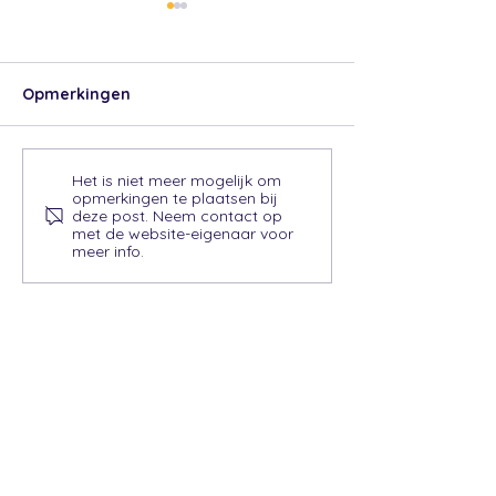
Opmerkingen
Het is niet meer mogelijk om
ParnasSys en Leerlinq
Zij-instroom v
opmerkingen te plaatsen bij
creëren aanmeldproces
leerlingen, wa
deze post. Neem contact op
zonder papierwinkel
je rekening me
met de website-eigenaar voor
meer info.
houden?
Over Leerlinq
Over ons
Leerlinq PO
Functionaliteiten
Nieuws
Ca
se