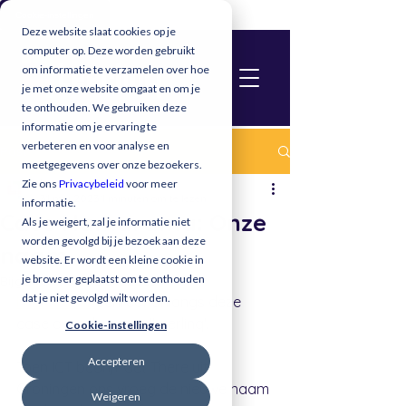
Cookie-instellingen
Deze website slaat cookies op je
computer op. Deze worden gebruikt
om informatie te verzamelen over hoe
je met onze website omgaat en om je
te onthouden. We gebruiken deze
informatie om je ervaring te
verbeteren en voor analyse en
Post
meetgegevens over onze bezoekers.
Leerlinq
Zie ons
Privacybeleid
voor meer
31 mei 2023
1 minuten om te lezen
informatie.
Case Namarama: Onze
Als je weigert, zal je informatie niet
worden gevolgd bij je bezoek aan deze
naam
website. Er wordt een kleine cookie in
je browser geplaatst om te onthouden
Bijgewerkt op:
16 okt 2023
dat je niet gevolgd wilt worden.
Namarama
 schreef onlangs deze 
case over de naam 'Leerlinq'. 
Cookie-instellingen
Accepteren
Toen ICT bedrijf Get There uit 
Groningen ons vroeg de nieuwe naam 
Weigeren